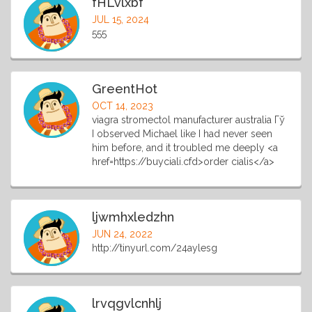
fHLvlxbf
JUL 15, 2024
555
GreentHot
OCT 14, 2023
viagra stromectol manufacturer australia Гў
I observed Michael like I had never seen
him before, and it troubled me deeply <a
href=https://buyciali.cfd>order cialis</a>
ljwmhxledzhn
JUN 24, 2022
http://tinyurl.com/24aylesg
lrvqgvlcnhlj