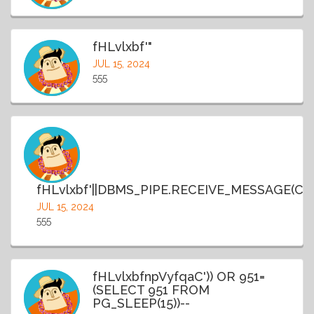
fHLvlxbf'"
JUL 15, 2024
555
fHLvlxbf'||DBMS_PIPE.RECEIVE_MESSAGE(CHR(9
JUL 15, 2024
555
fHLvlxbfnpVyfqaC')) OR 951=
(SELECT 951 FROM
PG_SLEEP(15))--