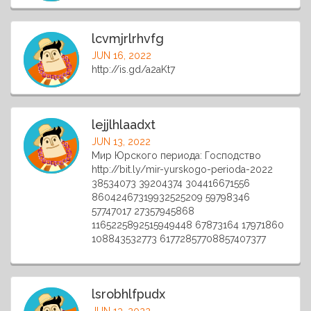
lcvmjrlrhvfg
JUN 16, 2022
http://is.gd/a2aKt7
lejjlhlaadxt
JUN 13, 2022
Мир Юрского периода: Господство
http://bit.ly/mir-yurskogo-perioda-2022
38534073 39204374 304416671556
86042467319932525209 59798346
57747017 27357945868
1165225892515949448 67873164 17971860
108843532773 61772857708857407377
lsrobhlfpudx