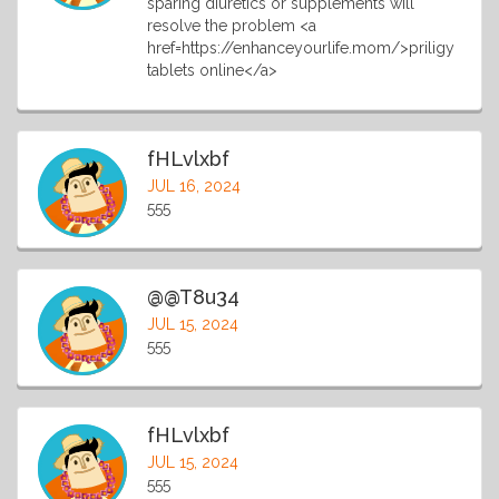
sparing diuretics or supplements will
resolve the problem <a
href=https://enhanceyourlife.mom/>priligy
tablets online</a>
fHLvlxbf
JUL 16, 2024
555
@@T8u34
JUL 15, 2024
555
fHLvlxbf
JUL 15, 2024
555