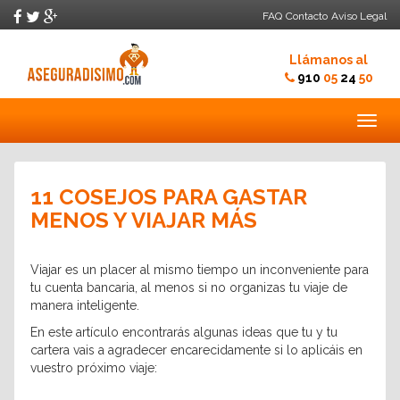
FAQ
Contacto
Aviso Legal
Llámanos al
910
05
24
50
Togg
navig
11 COSEJOS PARA GASTAR
MENOS Y VIAJAR MÁS
Viajar es un placer al mismo tiempo un inconveniente para
tu cuenta bancaria, al menos si no organizas tu viaje de
manera inteligente.
En este artículo encontrarás algunas ideas que tu y tu
cartera vais a agradecer encarecidamente si lo aplicáis en
vuestro próximo viaje: