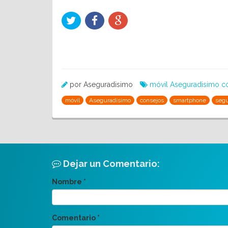
por Aseguradisimo
móvil
Aseguradisimo
c
móvil
Aseguradisimo
consejos
smartphone
seg
Dejar un Comentario:
Nombre
*
Comentario
*