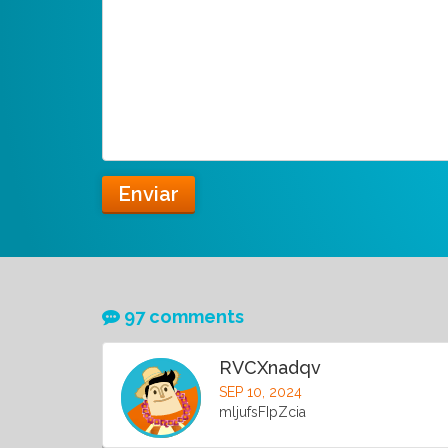
Enviar
97 comments
RVCXnadqv
SEP 10, 2024
mljufsFIpZcia