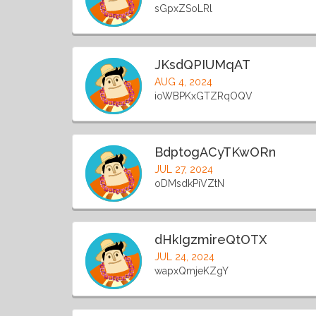
sGpxZSoLRl
JKsdQPIUMqAT
AUG 4, 2024
ioWBPKxGTZRqOQV
BdptogACyTKwORn
JUL 27, 2024
oDMsdkPiVZtN
dHkIgzmireQtOTX
JUL 24, 2024
wapxQmjeKZgY