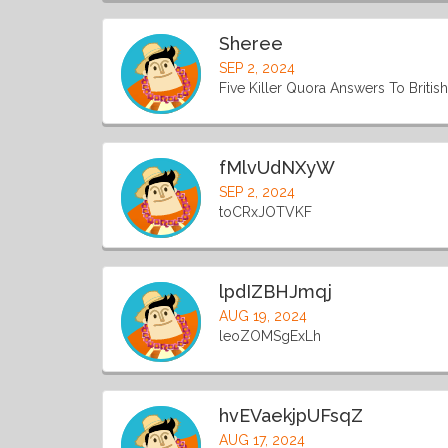
Sheree
SEP 2, 2024
Five Killer Quora Answers To British 
fMlvUdNXyW
SEP 2, 2024
toCRxJOTVKF
lpdIZBHJmqj
AUG 19, 2024
leoZOMSgExLh
hvEVaekjpUFsqZ
AUG 17, 2024