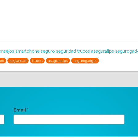
onsejos
smartphone
seguro
seguridad
trucos
aseguratips
segurogad
uro
seguridad
trucos
aseguratips
segurogadget
Email
*