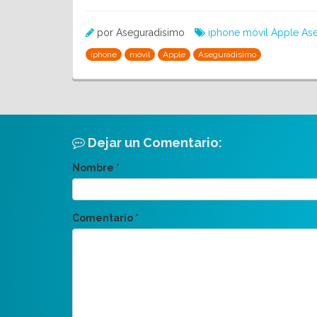
por Aseguradisimo
iphone
móvil
Apple
As
iphone
móvil
Apple
Aseguradisimo
Dejar un Comentario:
Nombre
*
Comentario
*