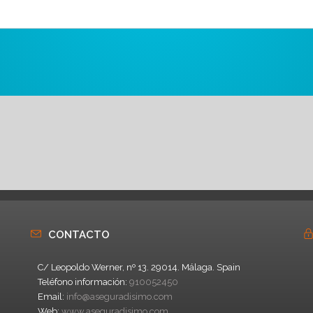
CONTACTO
C/ Leopoldo Werner, nº 13. 29014. Málaga. Spain
Teléfono información:
910052450
Email:
info@aseguradisimo.com
Web:
www.aseguradisimo.com