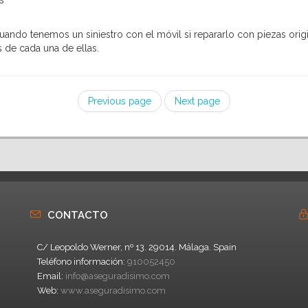
s
ndo tenemos un siniestro con el móvil si repararlo con piezas origin
s de cada una de ellas.
Previous page
Next page
CONTACTO
C/ Leopoldo Werner, nº 13. 29014. Málaga. Spain
Teléfono información:
910052450
Email:
info@aseguradisimo.com
Web:
www.aseguradisimo.com