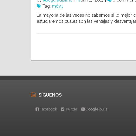
by
Aseguradisimo
|
Jan 17, 2017 |
0 comment
Tag:
móvil
La mayoría de las veces no sabemos si lo mejor cua
estudiaremos cuales son las ventajas y desventaja
SÍGUENOS
Facebook
Twitter
Google plus