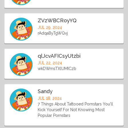
ZVzWBCRoyYQ
JUL 29, 2024
rAdqaByTgWQvj
qlJcvAFICsyUtzbi
JUL 22, 2024
wkDWmsTXlUMICzb
Sandy
JUL 18, 2024
7 Things About Tattooed Pornstars You'll
Kick Yourself For Not Knowing Most
Popular Pornstars