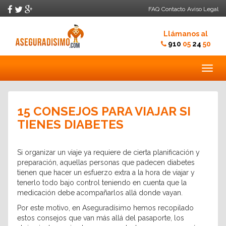
FAQ
Contacto
Aviso Legal
Llámanos al
910
05
24
50
Togg
navig
15 CONSEJOS PARA VIAJAR SI
TIENES DIABETES
Si organizar un viaje ya requiere de cierta planificación y
preparación, aquellas personas que padecen diabetes
tienen que hacer un esfuerzo extra a la hora de viajar y
tenerlo todo bajo control teniendo en cuenta que la
medicación debe acompañarlos allá donde vayan.
Por este motivo, en Aseguradísimo hemos recopilado
estos consejos que van más allá del pasaporte, los