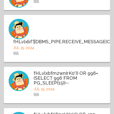
555
fHLvlxbf'||DBMS_PIPE.RECEIVE_MESSAGE(CHR(9
JUL 15, 2024
555
fHLvlxbfm2wnIrK0')) OR 996=
(SELECT 996 FROM
PG_SLEEP(15))--
JUL 15, 2024
555