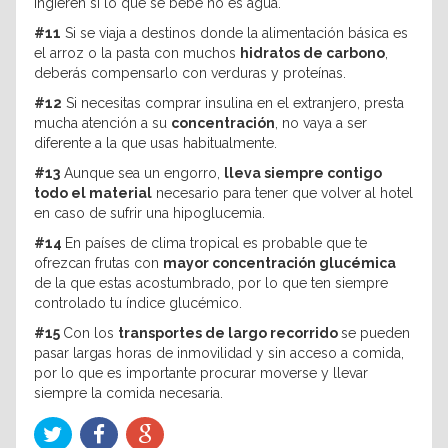
ingieren si lo que se bebe no es agua.
#11
Si se viaja a destinos donde la alimentación básica es
el arroz o la pasta con muchos
hidratos de carbono
,
deberás compensarlo con verduras y proteínas.
#12
Si necesitas comprar insulina en el extranjero, presta
mucha atención a su
concentración
, no vaya a ser
diferente a la que usas habitualmente.
#13
Aunque sea un engorro,
lleva siempre contigo
todo el material
necesario para tener que volver al hotel
en caso de sufrir una hipoglucemia.
#14
En países de clima tropical es probable que te
ofrezcan frutas con
mayor concentración glucémica
de la que estas acostumbrado, por lo que ten siempre
controlado tu índice glucémico.
#15
Con los
transportes de largo recorrido
se pueden
pasar largas horas de inmovilidad y sin acceso a comida,
por lo que es importante procurar moverse y llevar
siempre la comida necesaria.