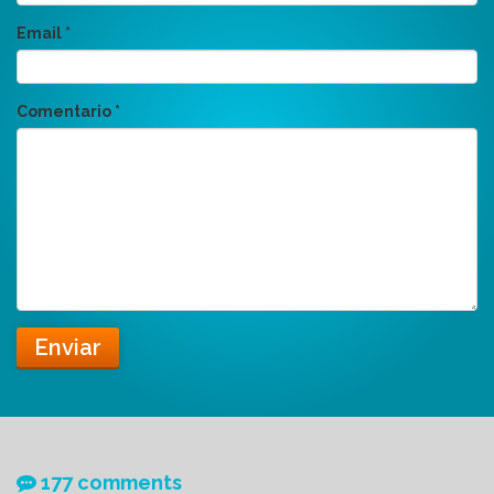
Email
*
Comentario
*
Enviar
177 comments