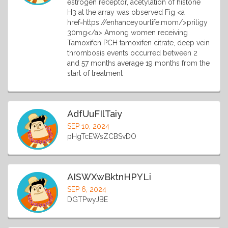
estrogen receptor, acetylation of histone
H3 at the array was observed Fig <a
href=https://enhanceyourlife.mom/>priligy
30mg</a> Among women receiving
Tamoxifen PCH tamoxifen citrate, deep vein
thrombosis events occurred between 2
and 57 months average 19 months from the
start of treatment
AdfUuFIlTaiy
SEP 10, 2024
pHgTcEWsZCBSvDO
AISWXwBktnHPYLi
SEP 6, 2024
DGTPwyJBE