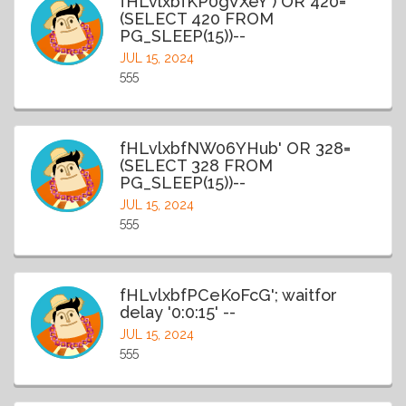
fHLvlxbfKP0gVXeY') OR 420=
(SELECT 420 FROM
PG_SLEEP(15))--
JUL 15, 2024
555
fHLvlxbfNW06YHub' OR 328=
(SELECT 328 FROM
PG_SLEEP(15))--
JUL 15, 2024
555
fHLvlxbfPCeKoFcG'; waitfor
delay '0:0:15' --
JUL 15, 2024
555