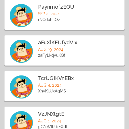
PaynmofzEOU
SEP 2, 2024
rNCduhltQz
aFuXlKEUfydVIx
AUG 19, 2024
zaFyLkqVuKQf
TcrUGIKVnEBx
AUG 4, 2024
XnyKjlUxAqMS
VzJNXlgtE
AUG 1, 2024
gGNWtRlbEXdL