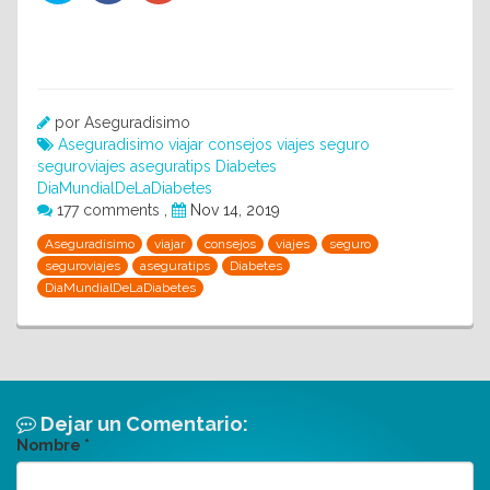
por Aseguradisimo
Aseguradisimo
viajar
consejos
viajes
seguro
seguroviajes
aseguratips
Diabetes
DiaMundialDeLaDiabetes
177 comments
,
Nov 14, 2019
Aseguradisimo
viajar
consejos
viajes
seguro
seguroviajes
aseguratips
Diabetes
DiaMundialDeLaDiabetes
Dejar un Comentario:
Nombre
*