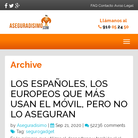
FAQ
Contacto
Aviso Legal
Llámanos al
910
05
24
50
Togg
navig
Archive
LOS ESPAÑOLES, LOS
EUROPEOS QUE MÁS
USAN EL MÓVIL, PERO NO
LO ASEGURAN
by
Aseguradisimo
|
Sep 21, 2020 |
52236 comments
Tag:
segurogadget