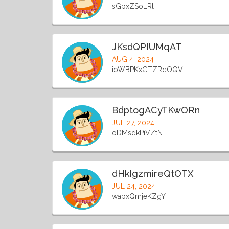
sGpxZSoLRl
JKsdQPIUMqAT
AUG 4, 2024
ioWBPKxGTZRqOQV
BdptogACyTKwORn
JUL 27, 2024
oDMsdkPiVZtN
dHkIgzmireQtOTX
JUL 24, 2024
wapxQmjeKZgY