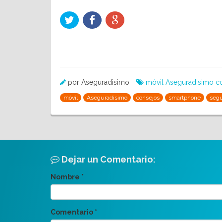
por Aseguradisimo
móvil
Aseguradisimo
c
móvil
Aseguradisimo
consejos
smartphone
seg
Dejar un Comentario:
Nombre
*
Comentario
*