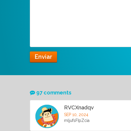
Enviar
97 comments
RVCXnadqv
SEP 10, 2024
mljufsFIpZcia