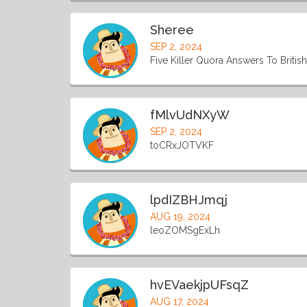
Sheree
SEP 2, 2024
Five Killer Quora Answers To British 
fMlvUdNXyW
SEP 2, 2024
toCRxJOTVKF
lpdIZBHJmqj
AUG 19, 2024
leoZOMSgExLh
hvEVaekjpUFsqZ
AUG 17, 2024