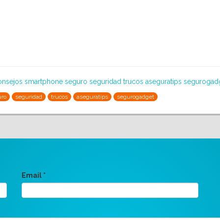
onsejos
smartphone
seguro
seguridad
trucos
aseguratips
segurogad
uro
seguridad
trucos
aseguratips
segurogadget
Email
*