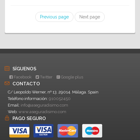
Previous page
Next page
SÍGUENOS
Facebook
Twitter
Google plus
CONTACTO
C/ Leopoldo Werner, nº 13. 29014. Málaga. Spain
Teléfono información:
910052450
Email:
info@aseguradisimo.com
Web:
www.aseguradisimo.com
PAGO SEGURO