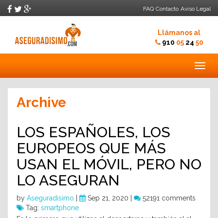
FAQ
Contacto
Aviso Legal
Llámanos al
910
05
24
50
Togg
navig
Archive
LOS ESPAÑOLES, LOS
EUROPEOS QUE MÁS
USAN EL MÓVIL, PERO NO
LO ASEGURAN
by
Aseguradisimo
|
Sep 21, 2020 |
52191 comments
Tag:
smartphone