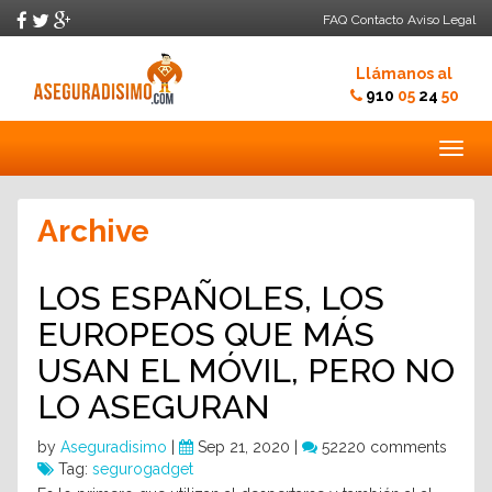
FAQ
Contacto
Aviso Legal
Llámanos al
910
05
24
50
Togg
navig
Archive
LOS ESPAÑOLES, LOS
EUROPEOS QUE MÁS
USAN EL MÓVIL, PERO NO
LO ASEGURAN
by
Aseguradisimo
|
Sep 21, 2020 |
52220 comments
Tag:
segurogadget