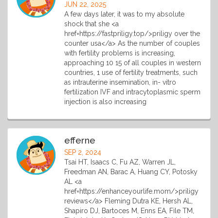
JUN 22, 2025
A few days later, it was to my absolute
shock that she <a
href=https://fastpriligy.top/>priligy over the
counter usa</a> As the number of couples
with fertility problems is increasing,
approaching 10 15 of all couples in western
countries, 1 use of fertility treatments, such
as intrauterine insemination, in- vitro
fertilization IVF and intracytoplasmic sperm
injection is also increasing
efferne
SEP 2, 2024
Tsai HT, Isaacs C, Fu AZ, Warren JL,
Freedman AN, Barac A, Huang CY, Potosky
AL <a
href=https://enhanceyourlife.mom/>priligy
reviews</a> Fleming Dutra KE, Hersh AL,
Shapiro DJ, Bartoces M, Enns EA, File TM,