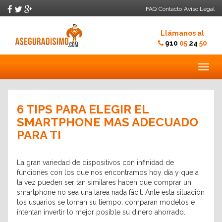
FAQ
Contacto
Aviso Legal
Llámanos al
910
05
24
50
Togg
navig
6 TIPS PARA ELEGIR EL
SMARTPHONE MAS ADECUADO
PARA TI
La gran variedad de dispositivos con infinidad de
funciones con los que nos encontramos hoy día y que a
la vez pueden ser tan similares hacen que comprar un
smartphone no sea una tarea nada fácil. Ante esta situación
los usuarios se toman su tiempo, comparan modelos e
intentan invertir lo mejor posible su dinero ahorrado.