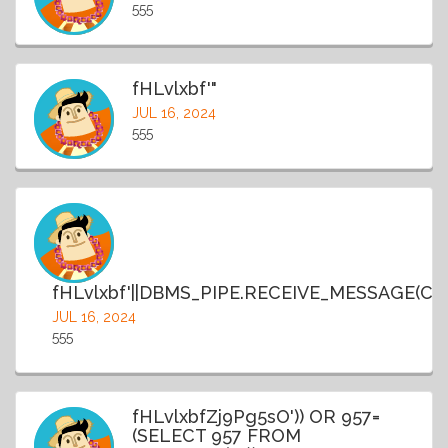
555
fHLvlxbf'"
JUL 16, 2024
555
fHLvlxbf'||DBMS_PIPE.RECEIVE_MESSAGE(CHR(9
JUL 16, 2024
555
fHLvlxbfZj9Pg5sO')) OR 957=
(SELECT 957 FROM