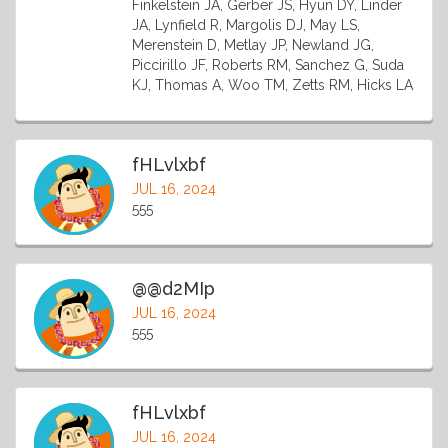
Finkelstein JA, Gerber JS, Hyun DY, Linder
JA, Lynfield R, Margolis DJ, May LS,
Merenstein D, Metlay JP, Newland JG,
Piccirillo JF, Roberts RM, Sanchez G, Suda
KJ, Thomas A, Woo TM, Zetts RM, Hicks LA
fHLvlxbf
JUL 16, 2024
555
@@d2MIp
JUL 16, 2024
555
fHLvlxbf
JUL 16, 2024