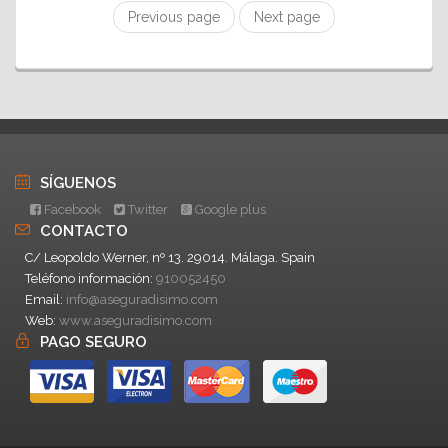
Previous page
Next page
SÍGUENOS
Facebook
Twitter
Google plus
CONTACTO
C/ Leopoldo Werner, nº 13. 29014. Málaga. Spain
Teléfono información:
910052450
Email:
info@aseguradisimo.com
Web:
www.aseguradisimo.com
PAGO SEGURO