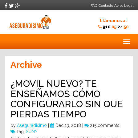
FAQ
Contacto
Aviso Legal
Llámanos al
910
05
24
50
Togg
navig
Archive
¿MOVIL NUEVO? TE
ENSEÑAMOS CÓMO
CONFIGURARLO SIN QUE
PIERDAS TIEMPO
by
Aseguradisimo
|
Dec 13, 2018 |
215 comments
Tag:
SONY