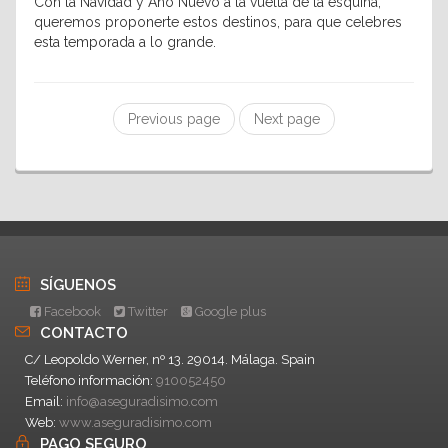
Con la Navidad y Año Nuevo a la vuelta de la esquina,
queremos proponerte estos destinos, para que celebres
esta temporada a lo grande.
Previous page
Next page
SÍGUENOS
Facebook
Twitter
Google plus
CONTACTO
C/ Leopoldo Werner, nº 13. 29014. Málaga. Spain
Teléfono información:
910052450
Email:
info@aseguradisimo.com
Web:
www.aseguradisimo.com
PAGO SEGURO