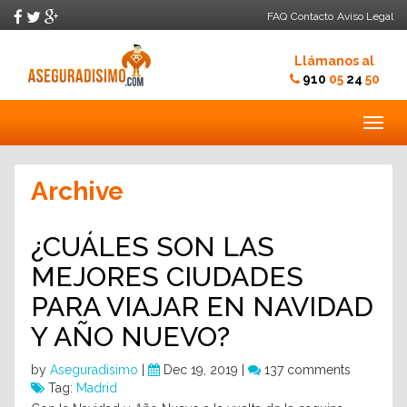
FAQ
Contacto
Aviso Legal
Llámanos al
910
05
24
50
Togg
navig
Archive
¿CUÁLES SON LAS
MEJORES CIUDADES
PARA VIAJAR EN NAVIDAD
Y AÑO NUEVO?
by
Aseguradisimo
|
Dec 19, 2019 |
137 comments
Tag:
Madrid